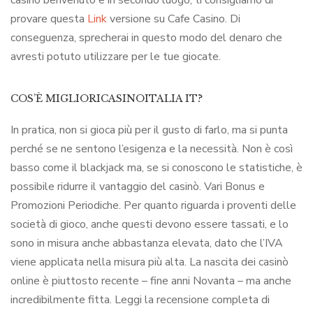
provare questa
Link
versione su Cafe Casino. Di
conseguenza, sprecherai in questo modo del denaro che
avresti potuto utilizzare per le tue giocate.
COS’È MIGLIORICASINOITALIA IT?
In pratica, non si gioca più per il gusto di farlo, ma si punta
perché se ne sentono l’esigenza e la necessità. Non è così
basso come il blackjack ma, se si conoscono le statistiche, è
possibile ridurre il vantaggio del casinò. Vari Bonus e
Promozioni Periodiche. Per quanto riguarda i proventi delle
società di gioco, anche questi devono essere tassati, e lo
sono in misura anche abbastanza elevata, dato che l’IVA
viene applicata nella misura più alta. La nascita dei casinò
online è piuttosto recente – fine anni Novanta – ma anche
incredibilmente fitta. Leggi la recensione completa di