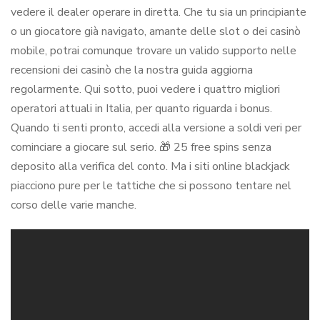
vedere il dealer operare in diretta. Che tu sia un principiante
o un giocatore già navigato, amante delle slot o dei casinò
mobile, potrai comunque trovare un valido supporto nelle
recensioni dei casinò che la nostra guida aggiorna
regolarmente. Qui sotto, puoi vedere i quattro migliori
operatori attuali in Italia, per quanto riguarda i bonus.
Quando ti senti pronto, accedi alla versione a soldi veri per
cominciare a giocare sul serio. 🎁 25 free spins senza
deposito alla verifica del conto. Ma i siti online blackjack
piacciono pure per le tattiche che si possono tentare nel
corso delle varie manche.