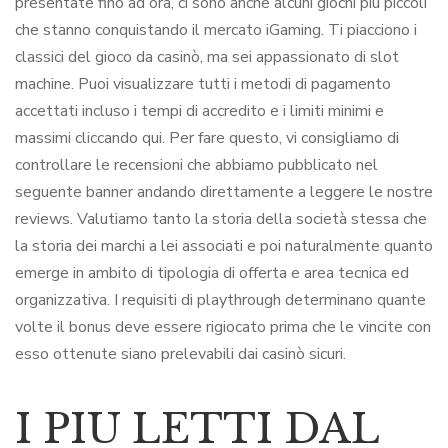
presentate fino ad ora, ci sono anche alcuni giochi più piccoli
che stanno conquistando il mercato iGaming. Ti piacciono i
classici del gioco da casinò, ma sei appassionato di slot
machine. Puoi visualizzare tutti i metodi di pagamento
accettati incluso i tempi di accredito e i limiti minimi e
massimi cliccando qui. Per fare questo, vi consigliamo di
controllare le recensioni che abbiamo pubblicato nel
seguente banner andando direttamente a leggere le nostre
reviews. Valutiamo tanto la storia della società stessa che
la storia dei marchi a lei associati e poi naturalmente quanto
emerge in ambito di tipologia di offerta e area tecnica ed
organizzativa. I requisiti di playthrough determinano quante
volte il bonus deve essere rigiocato prima che le vincite con
esso ottenute siano prelevabili dai casinò sicuri.
I PIU LETTI DAL