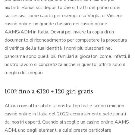
aiutarti. Bonus sul deposito che si tratti del primo o dei
successivi, come capita per esempio su Voglia di Vincere
casinò online: un grande classico dei casinò online
AAMS/ADM in Italia. Dovrai poi inviare la copia di un
documento di riconoscimento per completare la procedura
di verifica della tua identità. I nomi più blasonati nel
panorama sono quelli più familiari ai giocatori, come. Infatti, il
nostro lavoro si concretizza anche in questo: offrirti solo il
meglio del meglio.
100% fino a €120 + 120 giri gratis
Allora consulta subito la nostra top list e scopri i migliori
casinò online in Italia del 2022 accuratamente selezionati
dai nostri esperti. Quando si sceglie un casino online AAMS
ADM, uno degli elementi a cui si presta particolare