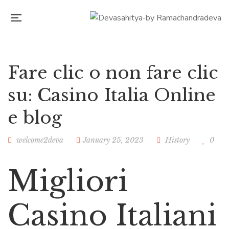
Fare clic o non fare clic
su: Casino Italia Online
e blog
welcome2deva
January 25, 2023
History
0
Migliori
Casino Italiani