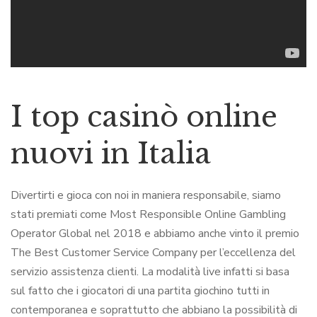
I top casinò online
nuovi in Italia
Divertirti e gioca con noi in maniera responsabile, siamo
stati premiati come Most Responsible Online Gambling
Operator Global nel 2018 e abbiamo anche vinto il premio
The Best Customer Service Company per l’eccellenza del
servizio assistenza clienti. La modalità live infatti si basa
sul fatto che i giocatori di una partita giochino tutti in
contemporanea e soprattutto che abbiano la possibilità di