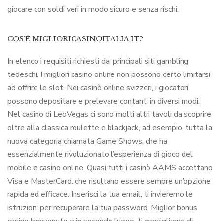
giocare con soldi veri in modo sicuro e senza rischi.
COS’È MIGLIORICASINOITALIA IT?
In elenco i requisiti richiesti dai principali siti gambling
tedeschi. I migliori casino online non possono certo limitarsi
ad offrire le slot. Nei casinò online svizzeri, i giocatori
possono depositare e prelevare contanti in diversi modi.
Nel casino di LeoVegas ci sono molti altri tavoli da scoprire
oltre alla classica roulette e blackjack, ad esempio, tutta la
nuova categoria chiamata Game Shows, che ha
essenzialmente rivoluzionato l’esperienza di gioco del
mobile e casino online. Quasi tutti i casinò AAMS accettano
Visa e MasterCard, che risultano essere sempre un’opzione
rapida ed efficace. Inserisci la tua email, ti invieremo le
istruzioni per recuperare la tua password. Miglior bonus
casino benvenuto e in secondo luogo, ti consigliamo di