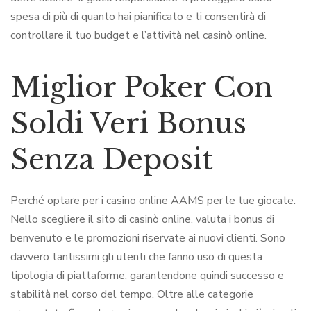
spesa di più di quanto hai pianificato e ti consentirà di
controllare il tuo budget e l’attività nel casinò online.
Miglior Poker Con
Soldi Veri Bonus
Senza Deposit
Perché optare per i casino online AAMS per le tue giocate.
Nello scegliere il sito di casinò online, valuta i bonus di
benvenuto e le promozioni riservate ai nuovi clienti. Sono
davvero tantissimi gli utenti che fanno uso di questa
tipologia di piattaforme, garantendone quindi successo e
stabilità nel corso del tempo. Oltre alle categorie