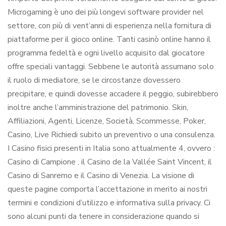
Microgaming è uno dei più longevi software provider nel
settore, con più di vent’anni di esperienza nella fornitura di
piattaforme per il gioco online. Tanti casinò online hanno il
programma fedeltà e ogni livello acquisito dal giocatore
offre speciali vantaggi. Sebbene le autorità assumano solo
il ruolo di mediatore, se le circostanze dovessero
precipitare, e quindi dovesse accadere il peggio, subirebbero
inoltre anche l’amministrazione del patrimonio. Skin,
Affiliazioni, Agenti, Licenze, Società, Scommesse, Poker,
Casino, Live Richiedi subito un preventivo o una consulenza.
I Casino fisici presenti in Italia sono attualmente 4, ovvero :
Casino di Campione , il Casino de la Vallée Saint Vincent, il
Casino di Sanremo e il Casino di Venezia. La visione di
queste pagine comporta l’accettazione in merito ai nostri
termini e condizioni d’utilizzo e informativa sulla privacy. Ci
sono alcuni punti da tenere in considerazione quando si