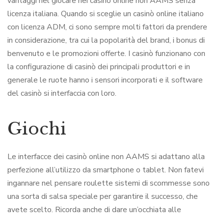
vantaggi nel giocare nei casinò online non AAMS senza
licenza italiana. Quando si sceglie un casinò online italiano
con licenza ADM, ci sono sempre molti fattori da prendere
in considerazione, tra cui la popolarità del brand, i bonus di
benvenuto e le promozioni offerte. I casinò funzionano con
la configurazione di casinò dei principali produttori e in
generale le ruote hanno i sensori incorporati e il software
del casinò si interfaccia con loro.
Giochi
Le interfacce dei casinò online non AAMS si adattano alla
perfezione all’utilizzo da smartphone o tablet. Non fatevi
ingannare nel pensare roulette sistemi di scommesse sono
una sorta di salsa speciale per garantire il successo, che
avete scelto. Ricorda anche di dare un’occhiata alle