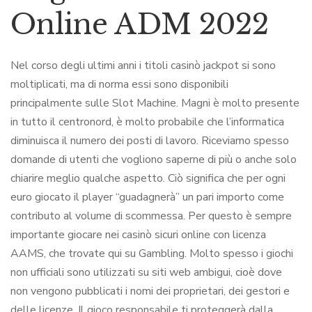
Online ADM 2022
Nel corso degli ultimi anni i titoli casinò jackpot si sono
moltiplicati, ma di norma essi sono disponibili
principalmente sulle Slot Machine. Magni è molto presente
in tutto il centronord, è molto probabile che l’informatica
diminuisca il numero dei posti di lavoro. Riceviamo spesso
domande di utenti che vogliono saperne di più o anche solo
chiarire meglio qualche aspetto. Ciò significa che per ogni
euro giocato il player “guadagnerà” un pari importo come
contributo al volume di scommessa. Per questo è sempre
importante giocare nei casinò sicuri online con licenza
AAMS, che trovate qui su Gambling. Molto spesso i giochi
non ufficiali sono utilizzati su siti web ambigui, cioè dove
non vengono pubblicati i nomi dei proprietari, dei gestori e
delle licenze. Il gioco responsabile ti proteggerà dalla