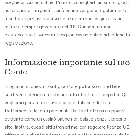
sceglie un casinò online. Prima di consigliarti un sito di giochi,
noi di Casino. I migliori casinò online vengono regolarmente
monitorati per assicurarsi che le operazioni di gioco siano
pulite e sempre governate dall’RNG: insomma, non
esistono trucchi vincenti. I migliori casino online richiedono la
registrazione.
Informazione importante sul tuo
Conto
In ognuno di questi casi il giocatore potrà scommettere
soldi veri e decidere di sfidare altri utenti o il computer. Qui
vogliamo parlare dei casino online italiani e del loro
trattamento dei dati personali. Basta rifletterci e apparirà
evidente come un casinò online non esiste senza il proprio
sito. Inoltre, questi siti stranieri ma, con regolare licenza UE,