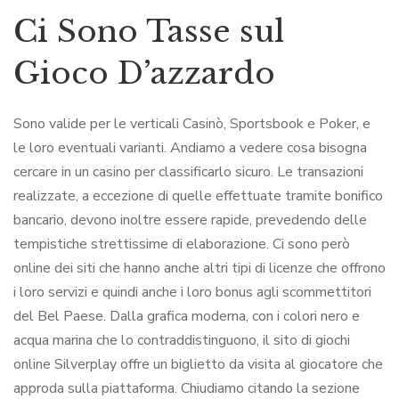
Ci Sono Tasse sul
Gioco D’azzardo
Sono valide per le verticali Casinò, Sportsbook e Poker, e
le loro eventuali varianti. Andiamo a vedere cosa bisogna
cercare in un casino per classificarlo sicuro. Le transazioni
realizzate, a eccezione di quelle effettuate tramite bonifico
bancario, devono inoltre essere rapide, prevedendo delle
tempistiche strettissime di elaborazione. Ci sono però
online dei siti che hanno anche altri tipi di licenze che offrono
i loro servizi e quindi anche i loro bonus agli scommettitori
del Bel Paese. Dalla grafica moderna, con i colori nero e
acqua marina che lo contraddistinguono, il sito di giochi
online Silverplay offre un biglietto da visita al giocatore che
approda sulla piattaforma. Chiudiamo citando la sezione