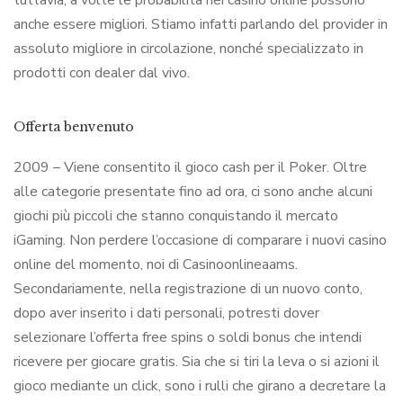
anche essere migliori. Stiamo infatti parlando del provider in
assoluto migliore in circolazione, nonché specializzato in
prodotti con dealer dal vivo.
Offerta benvenuto
2009 – Viene consentito il gioco cash per il Poker. Oltre
alle categorie presentate fino ad ora, ci sono anche alcuni
giochi più piccoli che stanno conquistando il mercato
iGaming. Non perdere l’occasione di comparare i nuovi casino
online del momento, noi di Casinoonlineaams.
Secondariamente, nella registrazione di un nuovo conto,
dopo aver inserito i dati personali, potresti dover
selezionare l’offerta free spins o soldi bonus che intendi
ricevere per giocare gratis. Sia che si tiri la leva o si azioni il
gioco mediante un click, sono i rulli che girano a decretare la