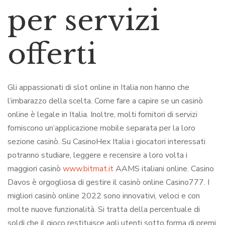
per servizi
offerti
Gli appassionati di slot online in Italia non hanno che
l’imbarazzo della scelta. Come fare a capire se un casinò
online è legale in Italia. Inoltre, molti fornitori di servizi
forniscono un’applicazione mobile separata per la loro
sezione casinò. Su CasinoHex Italia i giocatori interessati
potranno studiare, leggere e recensire a loro volta i
maggiori casinò
www.bitmat.it
AAMS italiani online. Casino
Davos è orgogliosa di gestire il casinò online Casino777. I
migliori casinò online 2022 sono innovativi, veloci e con
molte nuove funzionalità. Si tratta della percentuale di
soldi che il gioco restituisce agli utenti sotto forma di premi.