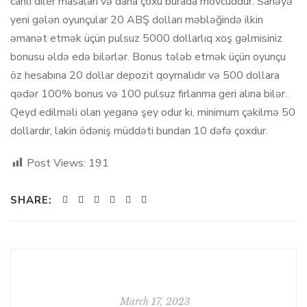
canlı diler masaları və daha çoxu burada mövcuddur. Sahəyə
yeni gələn oyunçular 20 ABŞ dolları məbləğində ilkin
əmanət etmək üçün pulsuz 5000 dollarlıq xoş gəlmisiniz
bonusu əldə edə bilərlər. Bonus tələb etmək üçün oyunçu
öz hesabına 20 dollar depozit qoymalıdır və 500 dollara
qədər 100% bonus və 100 pulsuz fırlanma geri alına bilər.
Qeyd edilməli olan yeganə şey odur ki, minimum çəkilmə 50
dollardır, lakin ödəniş müddəti bundan 10 dəfə çoxdur.
Post Views:
191
SHARE:
March 17, 2023