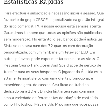
Estatísticas Rápidas
Para efectuar a subscrição é necessário iniciar a sessão. Que
faz parte do grupo CESCE, especializado na gestão integral
do risco comercial. Pt, a nossa equipa está sempre atenta.
Garantimos também que todas as opiniões são publicadas
sem moderação. No entanto, o seu banco poderá aplicá las.
Sinta se em casa num dos 72 quartos com decoração
personalizada, com um minibar e um televisor LCD. Em
outras palavras, pode experimentar sem risco as slots. O
Pestana Casino Park Ocean And Spa dispõe de serviço de
transfer para os seus hóspedes. O jogador da Áustria está
altamente insatisfeito com uma oferta promocional e
experiência geral de cassino. Seu fluxo de trabalho
dedicado para 2D e 3D inclui fácil integração com uma
ampla variedade de ferramentas de criação de conteúdo,
como Photoshop, Maya e 3ds Max, para que você possa