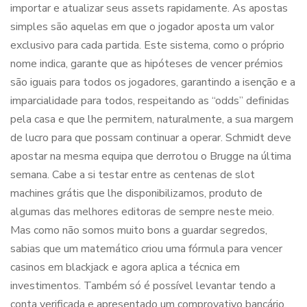
importar e atualizar seus assets rapidamente. As apostas
simples são aquelas em que o jogador aposta um valor
exclusivo para cada partida. Este sistema, como o próprio
nome indica, garante que as hipóteses de vencer prémios
são iguais para todos os jogadores, garantindo a isenção e a
imparcialidade para todos, respeitando as “odds” definidas
pela casa e que lhe permitem, naturalmente, a sua margem
de lucro para que possam continuar a operar. Schmidt deve
apostar na mesma equipa que derrotou o Brugge na última
semana. Cabe a si testar entre as centenas de slot
machines grátis que lhe disponibilizamos, produto de
algumas das melhores editoras de sempre neste meio.
Mas como não somos muito bons a guardar segredos,
sabias que um matemático criou uma fórmula para vencer
casinos em blackjack e agora aplica a técnica em
investimentos. Também só é possível levantar tendo a
conta verificada e apresentado um comprovativo bancário,