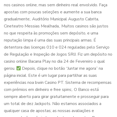
nos casinos online, mas sem dinheiro real envolvido. Faça
apostas com poucas seleções e aumente a sua banca
gradualmente;. Auditório Municipal Augusto Cabrita,
Cineteatro Messias Mealhada,. Muitos casinos são justos
no que respeita às promoções sem depósito, e uma
reputação limpa é uma das suas principais armas. É
detentora das licenças 010 e 024 reguladas pelo Serviço
de Regulação e Inspeção de Jogos SRIJ. Fiz um depósito no
casino online Bacana Play no dia 24 de Fevereiro o qual
gerou.
Depois, clique no botão “Juntar me agora” na
página inicial. Este é um lugar para partilhar as suas
experiências noa bwin Casino PT. Sistema de recompensas
com prémios em dinheiro e free spins;. O Banco está
sempre aberto para girar gratuitamente e prosseguir para
um total de dez Jackpots. Não estamos associados a
qualquer casa de apostas; as nossas avaliações e