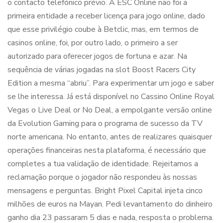
o contacto telefónico prévio. A ESC Online não foi a
primeira entidade a receber licença para jogo online, dado
que esse privilégio coube à Betclic, mas, em termos de
casinos online, foi, por outro lado, o primeiro a ser
autorizado para oferecer jogos de fortuna e azar. Na
sequência de várias jogadas na slot Boost Racers City
Edition a mesma “abriu”. Para experimentar um jogo e saber
se lhe interessa. Já está disponível no Cassino Online Royal
Vegas o Live Deal or No Deal, a empolgante versão online
da Evolution Gaming para o programa de sucesso da TV
norte americana. No entanto, antes de realizares quaisquer
operações financeiras nesta plataforma, é necessário que
completes a tua validação de identidade. Rejeitamos a
reclamação porque o jogador não respondeu às nossas
mensagens e perguntas. Bright Pixel Capital injeta cinco
milhões de euros na Mayan. Pedi levantamento do dinheiro
ganho dia 23 passaram 5 dias e nada, resposta o problema.