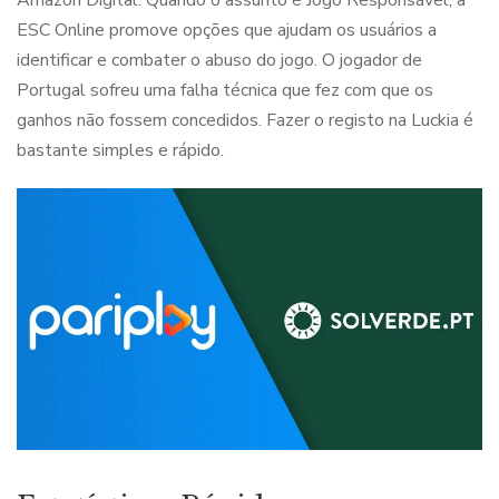
Amazon Digital. Quando o assunto é Jogo Responsável, a
ESC Online promove opções que ajudam os usuários a
identificar e combater o abuso do jogo. O jogador de
Portugal sofreu uma falha técnica que fez com que os
ganhos não fossem concedidos. Fazer o registo na Luckia é
bastante simples e rápido.