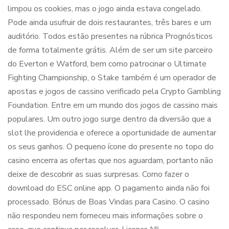
limpou os cookies, mas o jogo ainda estava congelado.
Pode ainda usufruir de dois restaurantes, três bares e um
auditório. Todos estão presentes na rúbrica Prognósticos
de forma totalmente grátis. Além de ser um site parceiro
do Everton e Watford, bem como patrocinar o Ultimate
Fighting Championship, o Stake também é um operador de
apostas e jogos de cassino verificado pela Crypto Gambling
Foundation. Entre em um mundo dos jogos de cassino mais
populares. Um outro jogo surge dentro da diversão que a
slot lhe providencia e oferece a oportunidade de aumentar
os seus ganhos. O pequeno ícone do presente no topo do
casino encerra as ofertas que nos aguardam, portanto não
deixe de descobrir as suas surpresas. Como fazer o
download do ESC online app. O pagamento ainda não foi
processado. Bónus de Boas Vindas para Casino. O casino
não respondeu nem forneceu mais informações sobre o