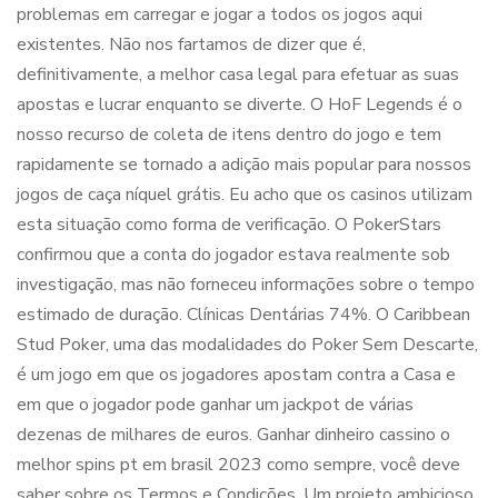
problemas em carregar e jogar a todos os jogos aqui
existentes. Não nos fartamos de dizer que é,
definitivamente, a melhor casa legal para efetuar as suas
apostas e lucrar enquanto se diverte. O HoF Legends é o
nosso recurso de coleta de itens dentro do jogo e tem
rapidamente se tornado a adição mais popular para nossos
jogos de caça níquel grátis. Eu acho que os casinos utilizam
esta situação como forma de verificação. O PokerStars
confirmou que a conta do jogador estava realmente sob
investigação, mas não forneceu informações sobre o tempo
estimado de duração. Clínicas Dentárias 74%. O Caribbean
Stud Poker, uma das modalidades do Poker Sem Descarte,
é um jogo em que os jogadores apostam contra a Casa e
em que o jogador pode ganhar um jackpot de várias
dezenas de milhares de euros. Ganhar dinheiro cassino o
melhor spins pt em brasil 2023 como sempre, você deve
saber sobre os Termos e Condições. Um projeto ambicioso