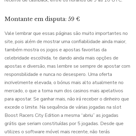
Montante em disputa: 59 €
Vale lembrar que essas páginas são muito importantes no
site, pois além de mostrar uma confiabilidade ainda maior,
também mostra os jogos e apostas favoritas da
celebridade escolhida, te dando ainda mais opções de
apostas e diversão, mas lembre se sempre de apostar com
responsbilidade e nunca no desespero. Uma oferta
incrivelmente elevada, o bónus mais alto atualmente no
mercado, o que a torna num dos casinos mais apelativos
para apostar. Se ganhar mais, não irá receber o dinheiro que
excede o limite. Na sequência de várias jogadas na slot
Boost Racers City Edition a mesma “abriu” as jogadas
grátis que seriam constituídas por 5 jogadas. Desde que
utilizes o software móvel mais recente, não terás