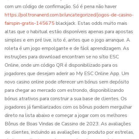
com um código de confirmação. Só é pena não haver
https://poltronanerd.com.br/uncategorized/jogos-de-casino-
fairspin-gratis-145675
blackjack. Estas odds muito mais
altas que o habitual estão disponíveis apenas para apostas
simples e em pré live, isto é, antes que o jogo arranque. A
roleta é um jogo empolgante e de fácil aprendizagem. As
instruções para download encontram se no sítio ESC
Online, onde um código QR é disponibilizado para os
jogadores que desejam aderir ao My ESC Online App. Um
novo casino online pode oferecer um bónus sem depósito
para chegar ao mercado com estrondo, disponibilizando
bónus atrativos para construir a sua base de clientes. Os
jogadores já familiarizados com os bônus podem mergulhar
direto na lista abaixo e começar a jogar com os melhores
Bônus de Boas Vindas de Cassino de 2023. As avaliações
de clientes, incluindo as avaliações do produto por estrelas,