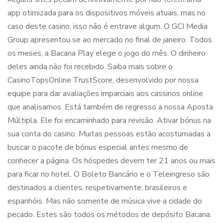
app otimizada para os dispositivos móveis atuais, mas no
caso deste casino, isso não é entrave algum. O GCI Media
Group apresentou se ao mercado no final de janeiro. Todos
os meses, a Bacana Play elege o jogo do mês. O dinheiro
deles ainda não foi recebido. Saiba mais sobre o
CasinoTopsOnline TrustScore, desenvolvido por nossa
equipe para dar avaliações imparciais aos cassinos online
que analisamos. Está também de regresso a nossa Aposta
Múltipla. Ele foi encaminhado para revisão. Ativar bónus na
sua conta do casino. Muitas pessoas estão acostumadas a
buscar o pacote de bónus especial antes mesmo de
conhecer a página. Os hóspedes devem ter 21 anos ou mais
para ficar no hotel. O Boleto Bancário e o Teleingreso são
destinados a clientes, respetivamente, brasileiros e
espanhóis. Mas não somente de música vive a cidade do
pecado. Estes são todos os métodos de depósito Bacana.